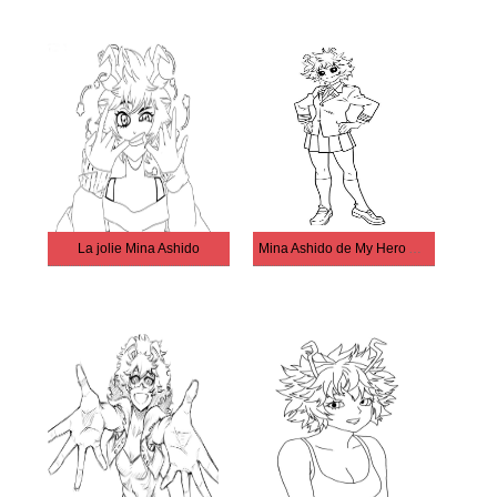
La jolie Mina Ashido
Mina Ashido de My Hero Academia