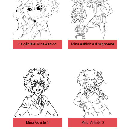
La géniale Mina Ashido
Mina Ashido est mignonne
Mina Ashido 1
Mina Ashido 3