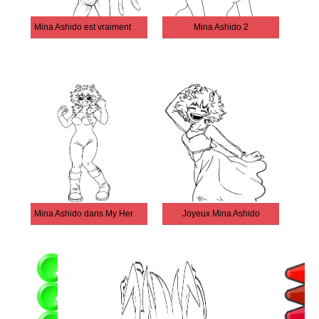
Mina Ashido est vraiment cool
Mina Ashido 2
Mina Ashido dans My Hero Academia
Joyeux Mina Ashido