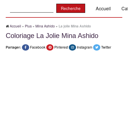
Recherche:
Accueil
Ca
Accueil
»
Plus
»
Mina Ashido
»
La jolie Mina Ashido
Coloriage La Jolie Mina Ashido
Partager:
Facebook
Pinterest
Instagram
Twitter