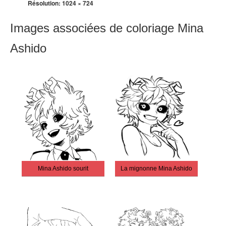
Résolution:
1024 × 724
Images associées de coloriage Mina
Ashido
Mina Ashido sourit
La mignonne Mina Ashido