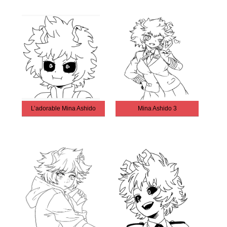
L’adorable Mina Ashido
Mina Ashido 3