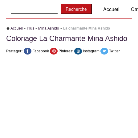
Recherche:
Accueil
Ca
Accueil
»
Plus
»
Mina Ashido
»
La charmante Mina Ashido
Coloriage La Charmante Mina Ashido
Partager:
Facebook
Pinterest
Instagram
Twitter