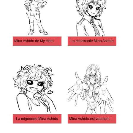
Mina Ashido de My Hero Academia
La charmante Mina Ashido
La mignonne Mina Ashido
Mina Ashido est vraiment cool