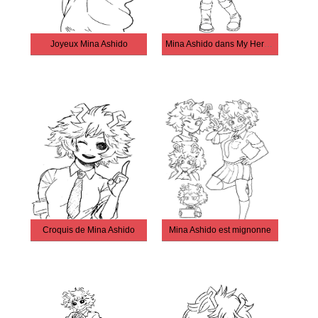
Joyeux Mina Ashido
Mina Ashido dans My Hero Academia
Croquis de Mina Ashido
Mina Ashido est mignonne