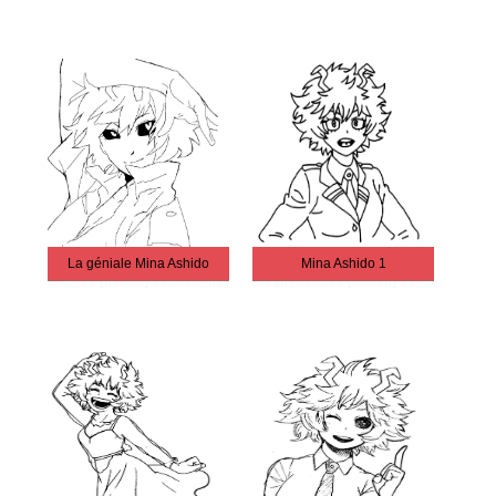
La géniale Mina Ashido
Mina Ashido 1