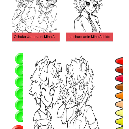
Ochako Uraraka et Mina Ashido
La charmante Mina Ashido