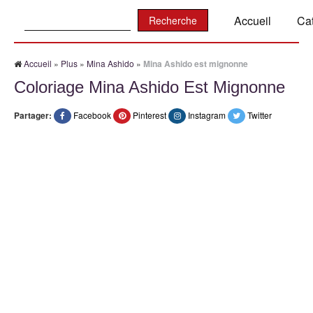
Recherche:
Accueil
Ca
Accueil
»
Plus
»
Mina Ashido
»
Mina Ashido est mignonne
Coloriage Mina Ashido Est Mignonne
Partager:
Facebook
Pinterest
Instagram
Twitter