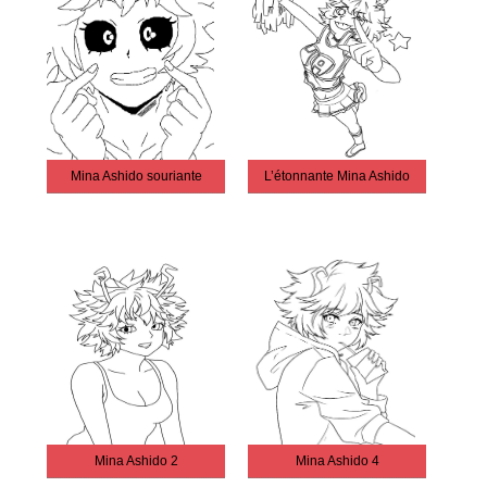
Mina Ashido souriante
L’étonnante Mina Ashido
Mina Ashido 2
Mina Ashido 4