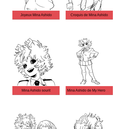
Joyeux Mina Ashido
Croquis de Mina Ashido
Mina Ashido sourit
Mina Ashido de My Hero Academia