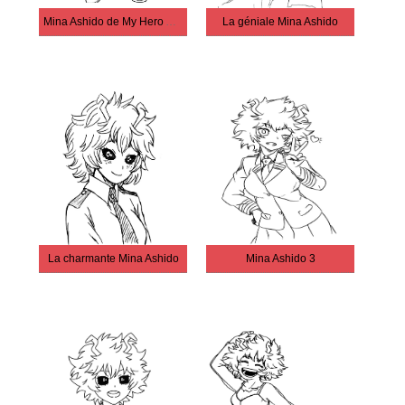
Mina Ashido de My Hero Academia
La géniale Mina Ashido
La charmante Mina Ashido
Mina Ashido 3