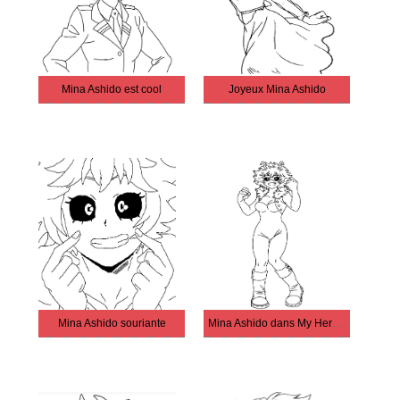
Mina Ashido est cool
Joyeux Mina Ashido
Mina Ashido souriante
Mina Ashido dans My Hero Academia