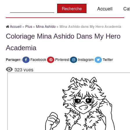
Recherche:
Accueil
Ca
Accueil
»
Plus
»
Mina Ashido
»
Mina Ashido dans My Hero Academia
Coloriage Mina Ashido Dans My Hero
Academia
Partager:
Facebook
Pinterest
Instagram
Twitter
323 vues