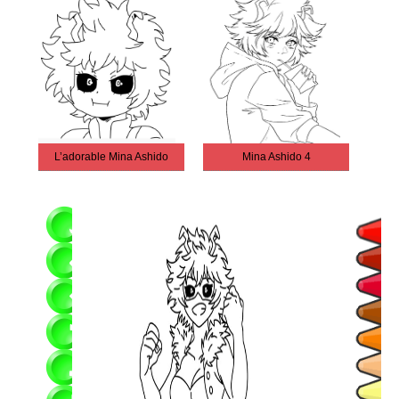
L’adorable Mina Ashido
Mina Ashido 4