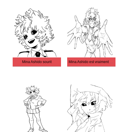
Mina Ashido sourit
Mina Ashido est vraiment cool