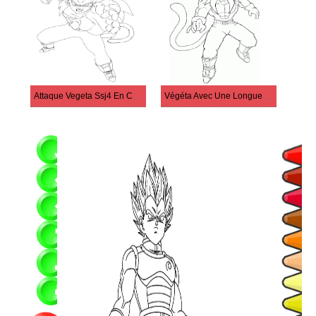
Attaque Vegeta Ssj4 En Colère
Végéta Avec Une Longue Queue