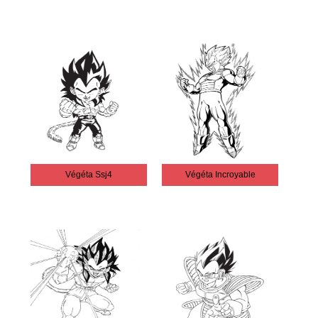
Végéta Ssj4
Végéta Incroyable