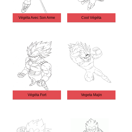
Végéta Avec Son Arme
Cool Végéta
Végéta Fort
Vegeta Majin