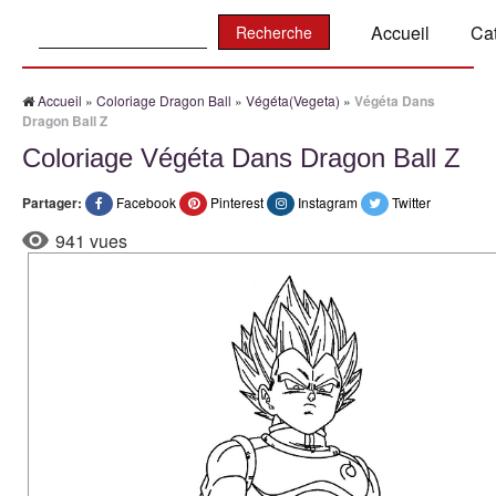
Recherche:
Accueil
Ca
Accueil
»
Coloriage Dragon Ball
»
Végéta(Vegeta)
»
Végéta Dans
Dragon Ball Z
Coloriage Végéta Dans Dragon Ball Z
Partager:
Facebook
Pinterest
Instagram
Twitter
941 vues