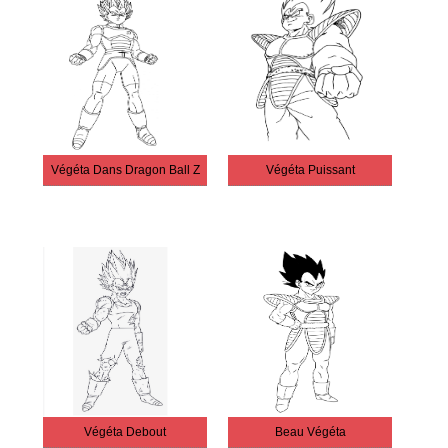
Végéta Dans Dragon Ball Z
Végéta Puissant
Végéta Debout
Beau Végéta