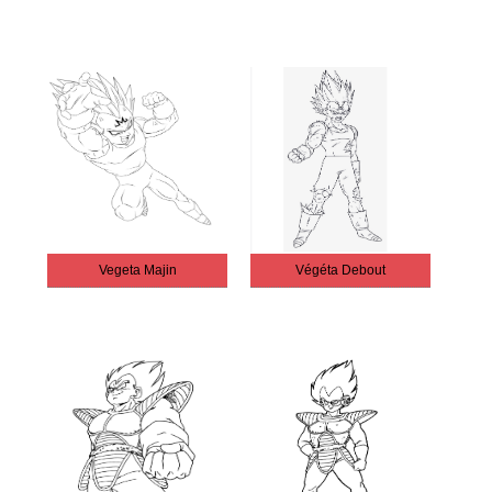
Vegeta Majin
Végéta Debout