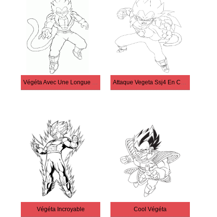
Végéta Avec Une Longue Queue
Attaque Vegeta Ssj4 En Colère
Végéta Incroyable
Cool Végéta