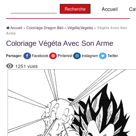
Recherche:
Accueil
Ca
Accueil
»
Coloriage Dragon Ball
»
Végéta(Vegeta)
»
Végéta Avec Son
Arme
Coloriage Végéta Avec Son Arme
Partager:
Facebook
Pinterest
Instagram
Twitter
1251 vues