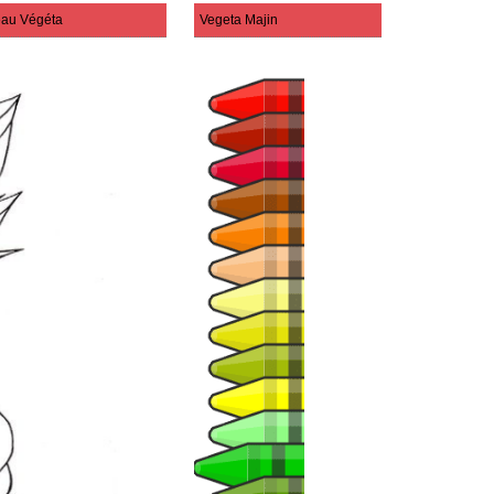
au Végéta
Vegeta Majin