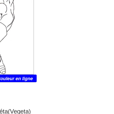
ouleur en ligne
éta(Vegeta)