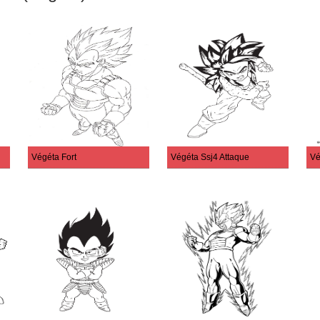
Végéta Fort
Végéta Ssj4 Attaque
Vé