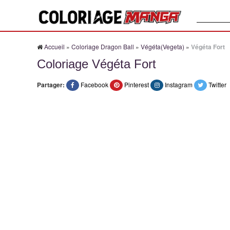
Recherche
Accueil
»
Coloriage Dragon Ball
»
Végéta(Vegeta)
»
Végéta Fort
Coloriage Végéta Fort
Partager:
Facebook
Pinterest
Instagram
Twitter