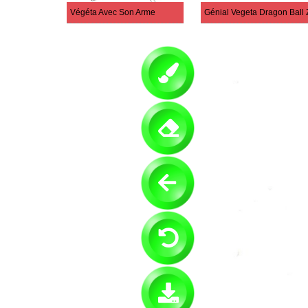
Végéta Avec Son Arme
Génial Vegeta Dragon Ball 