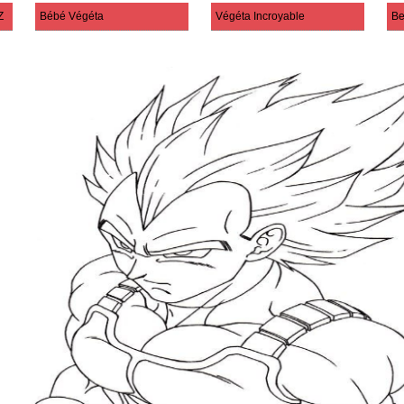
Z
Bébé Végéta
Végéta Incroyable
Be