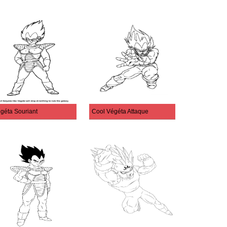
géta Souriant
Cool Végéta Attaque