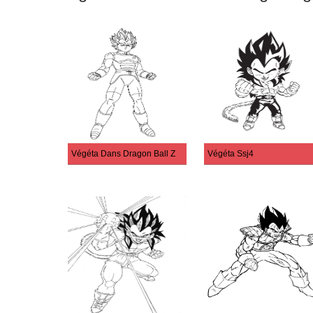
Végéta Dans Dragon Ball Z
Végéta Ssj4