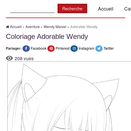
Recherche:
Accueil
Ca
Accueil
»
Aventure
»
Wendy Marvel
»
Adorable Wendy
Coloriage Adorable Wendy
Partager:
Facebook
Pinterest
Instagram
Twitter
208 vues