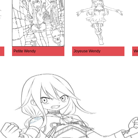
Petite Wendy
Joyeuse Wendy
We