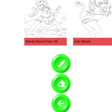
Wendy Marvel Fairy Tail
Jolie Wendy