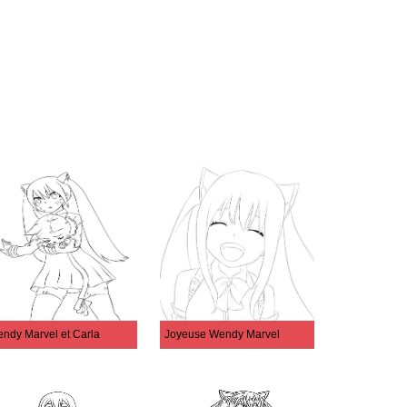
ndy Marvel et Carla
Joyeuse Wendy Marvel