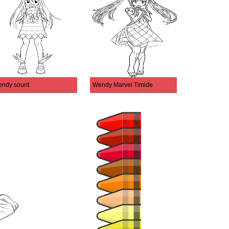
ndy sourit
Wendy Marvel Timide