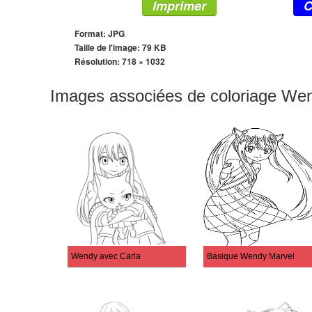
Imprimer
C
Format: JPG
Taille de l'image: 79 KB
Résolution:
718 × 1032
Images associées de coloriage We
Wendy avec Carla
Basique Wendy Marvel