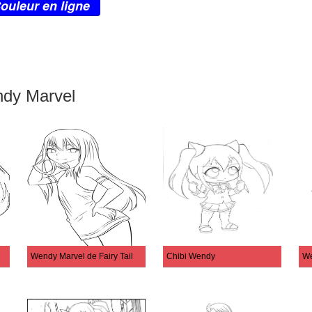
ouleur en ligne
ndy Marvel
Wendy Marvel de Fairy Tail
Chibi Wendy
We