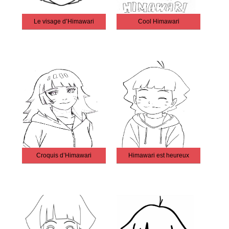
Le visage d’Himawari
Cool Himawari
Croquis d’Himawari
Himawari est heureux