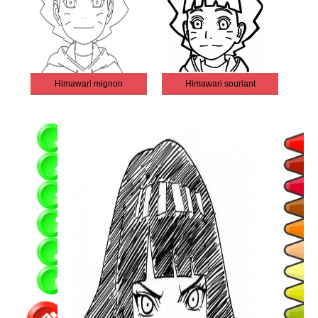
Himawari mignon
Himawari souriant