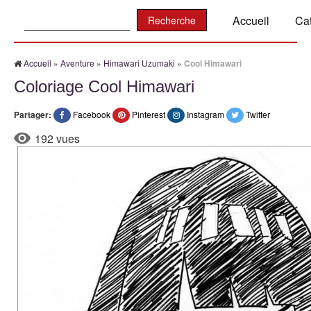
Recherche:
Accueil
Ca
Accueil
»
Aventure
»
Himawari Uzumaki
»
Cool Himawari
Coloriage Cool Himawari
Partager:
Facebook
Pinterest
Instagram
Twitter
192 vues