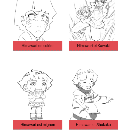
Himawari en colère
Himawari et Kawaki
Himawari est mignon
Himawari et Shukaku