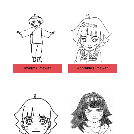
Joyeux Himawari
Adorable Himawari