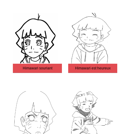
Himawari souriant
Himawari est heureux