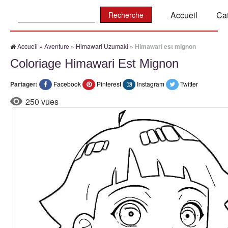
Recherche:
Accueil
Ca
Accueil
»
Aventure
»
Himawari Uzumaki
»
Himawari est mignon
Coloriage Himawari Est Mignon
Partager:
Facebook
Pinterest
Instagram
Twitter
250 vues