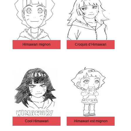
Himawari mignon
Croquis d’Himawari
Cool Himawari
Himawari est mignon