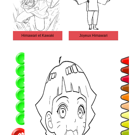
Himawari et Kawaki
Joyeux Himawari