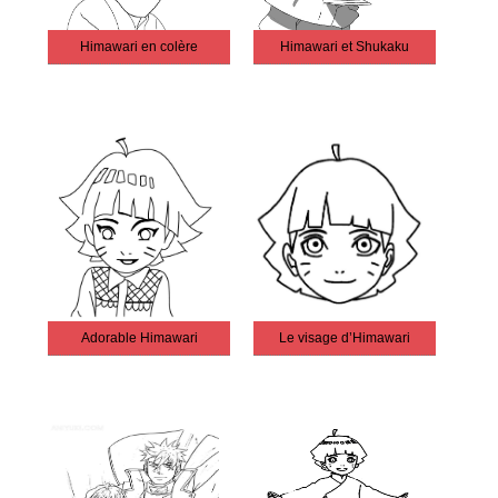
Himawari en colère
Himawari et Shukaku
Adorable Himawari
Le visage d’Himawari