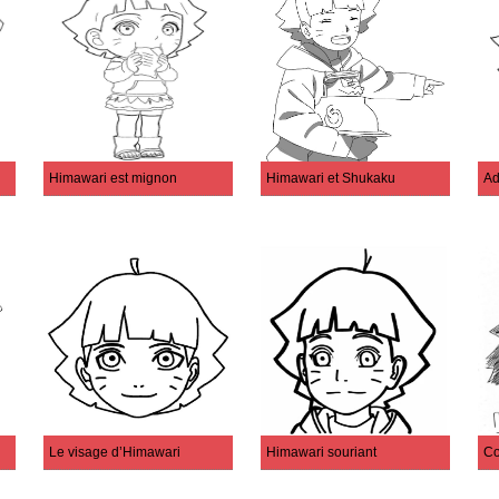
Himawari est mignon
Himawari et Shukaku
Ad
Le visage d’Himawari
Himawari souriant
Co