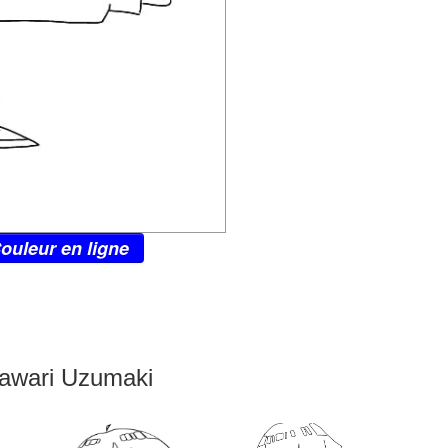
ouleur en ligne
mawari Uzumaki