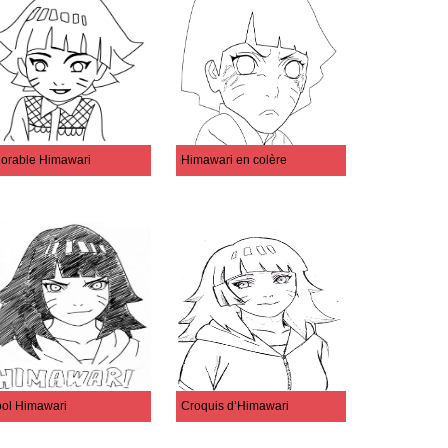
orable Himawari
Himawari en colère
ol Himawari
Croquis d’Himawari