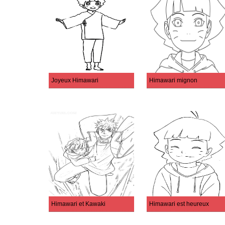
Joyeux Himawari
Himawari mignon
Himawari et Kawaki
Himawari est heureux