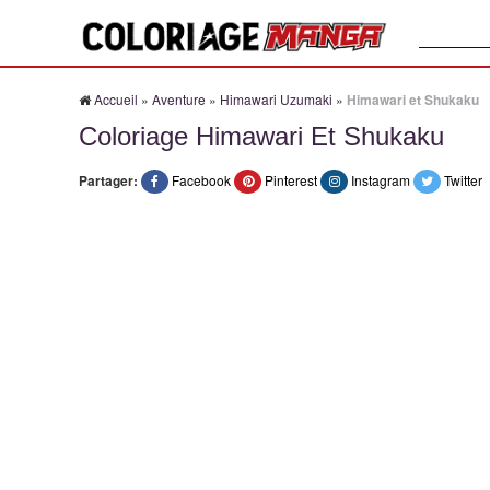
Recherche
Accueil
»
Aventure
»
Himawari Uzumaki
»
Himawari et Shukaku
Coloriage Himawari Et Shukaku
Partager:
Facebook
Pinterest
Instagram
Twitter