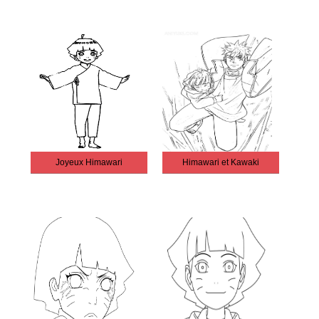
Joyeux Himawari
Himawari et Kawaki