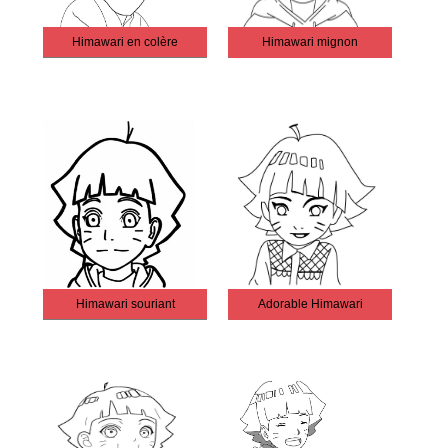
Himawari en colère
Himawari mignon
Himawari souriant
Adorable Himawari