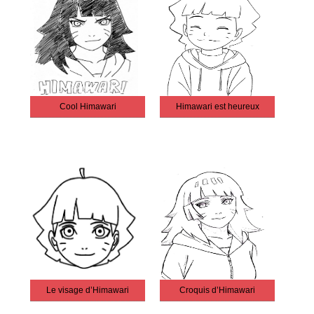
Cool Himawari
Himawari est heureux
Le visage d’Himawari
Croquis d’Himawari