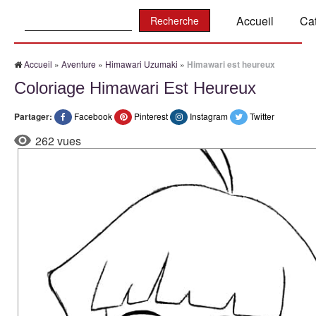
Recherche:
Accueil
Ca
Accueil
»
Aventure
»
Himawari Uzumaki
»
Himawari est heureux
Coloriage Himawari Est Heureux
Partager:
Facebook
Pinterest
Instagram
Twitter
262 vues