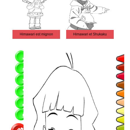
Himawari est mignon
Himawari et Shukaku