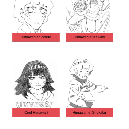
Himawari en colère
Himawari et Kawaki
Cool Himawari
Himawari et Shukaku