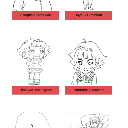
Croquis d’Himawari
Joyeux Himawari
Himawari est mignon
Adorable Himawari