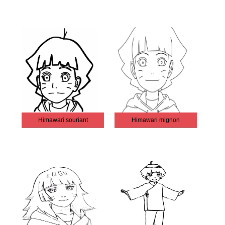
Himawari souriant
Himawari mignon