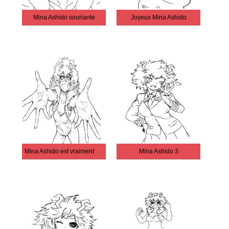
Mina Ashido souriante
Joyeux Mina Ashido
Mina Ashido est vraiment cool
Mina Ashido 3