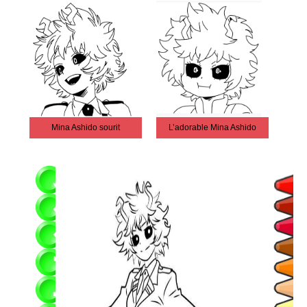
Mina Ashido sourit
L’adorable Mina Ashido