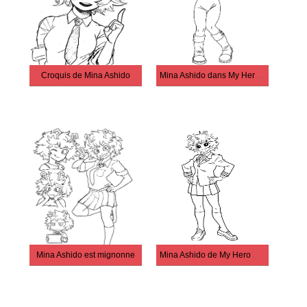
Croquis de Mina Ashido
Mina Ashido dans My Hero Academia
Mina Ashido est mignonne
Mina Ashido de My Hero Academia